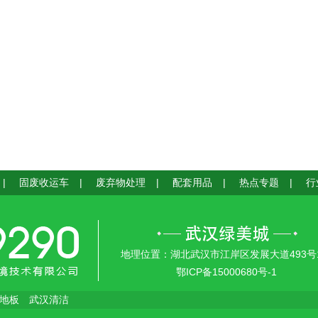
|
固废收运车
|
废弃物处理
|
配套用品
|
热点专题
|
行
地理位置：湖北武汉市江岸区发展大道493号
鄂ICP备15000680号-1
c地板
武汉清洁