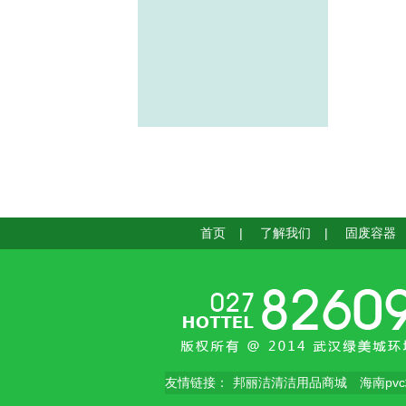
首页
|
了解我们
|
固废容器
友情链接：
邦丽洁清洁用品商城
海南pv