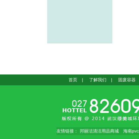
首页
|
了解我们
|
固废容器
友情链接：
邦丽洁清洁用品商城
海南pv