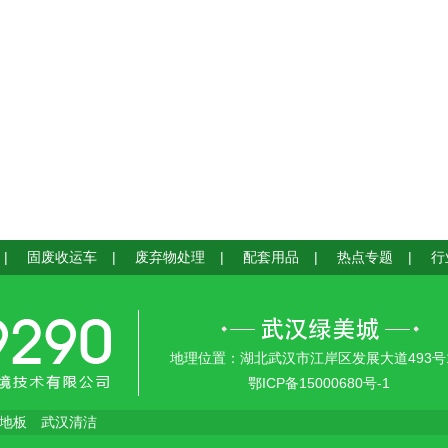
|
固废收运车
|
废弃物处理
|
配套用品
|
热点专题
|
行
地理位置：湖北武汉市江岸区发展大道493号
鄂ICP备15000680号-1
c地板
武汉清洁