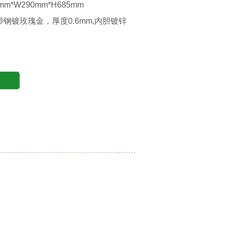
m*W290mm*H685mm
钢镀玫瑰金，厚度0.6mm,内胆镀锌