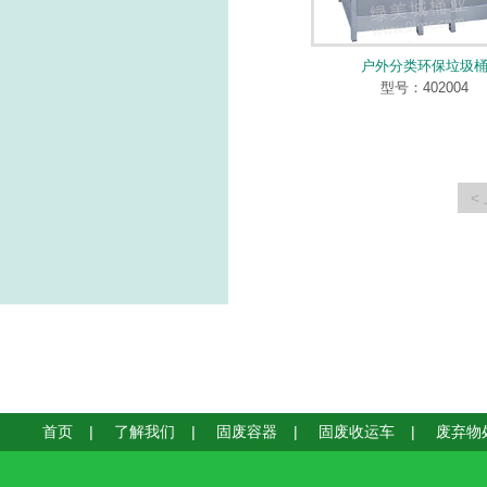
户外分类环保垃圾
型号：402004
<
首页
|
了解我们
|
固废容器
|
固废收运车
|
废弃物